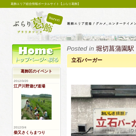
葛飾エリア総合情報ポータルサイト【ぶらり葛飾】
Posted in
堀切菖蒲園駅
立石バーガー
葛飾区のイベント
2012/3/20
江戸川野遊び道場
2012/3/4
柴又さくらまつり