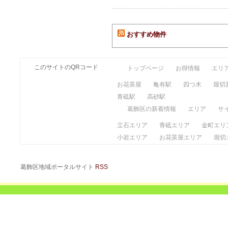
おすすめ物件
このサイトのQRコード
トップページ
お得情報
エリ
お花茶屋
亀有駅
四つ木
堀切
青砥駅
高砂駅
葛飾区の新着情報
エリア
サ
立石エリア
青砥エリア
金町エリ
小岩エリア
お花茶屋エリア
堀切
葛飾区地域ポータルサイト
RSS