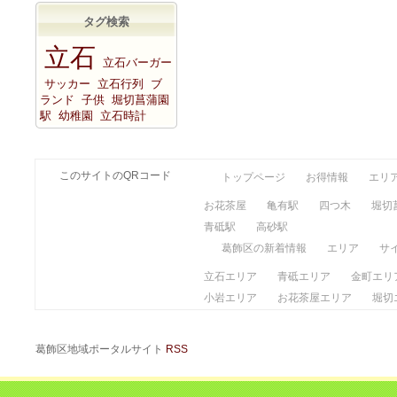
タグ検索
立石
立石バーガー
サッカー
立石行列
ブ
ランド
子供
堀切菖蒲園
駅
幼稚園
立石時計
このサイトのQRコード
トップページ
お得情報
エリ
お花茶屋
亀有駅
四つ木
堀切
青砥駅
高砂駅
葛飾区の新着情報
エリア
サ
立石エリア
青砥エリア
金町エリ
小岩エリア
お花茶屋エリア
堀切
葛飾区地域ポータルサイト
RSS